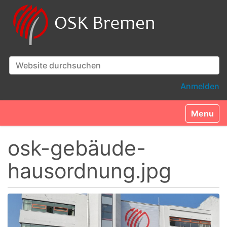
Website durchsuchen
Erweiterte Suche…
Anmelden
Toggle n
osk-gebäude-
hausordnung.jpg