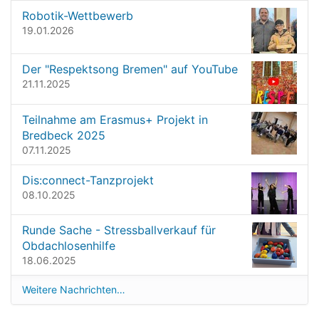
n
g
Robotik-Wettbewerb
v
19.01.2026
a
o
t
l
l
Der "Respektsong Bremen" auf YouTube
i
e
21.11.2025
o
r
G
n
Teilnahme am Erasmus+ Projekt in
r
Bredbeck 2025
ö
07.11.2025
ß
e
Dis:connect-Tanzprojekt
…
08.10.2025
Runde Sache - Stressballverkauf für
Obdachlosenhilfe
18.06.2025
Weitere Nachrichten…